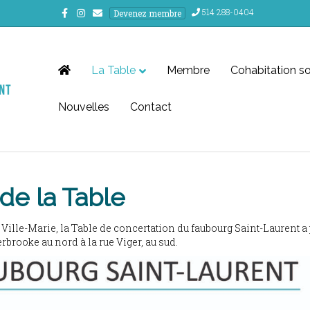
Facebook
Instagram
Email
514 288-0404
Devenez membre
La Table
Membre
Cohabitation so
Nouvelles
Contact
 de la Table
ille-Marie, la Table de concertation du faubourg Saint-Laurent a po
Sherbrooke au nord à la rue Viger, au sud.